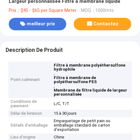
Largeur personnalisée Filtre à membrane liquide
Prix：$45 - $65 per Square Meter
MOQ：1000mts
meilleur prix
Contactez
Description De Produit
Filtre à membrane polyéthersulfone
hydrophile
,
Filtre à membrane de
Point culminant
polyéthersulfone PES
,
Membrane de filtre liquide de largeur
personnalisée
Conditions de
L/C, T/T
paiement
Délai de livraison
15 à 30 jours
Empaquetage de petit pain ou
Détails d'emballage
emballage standard de carton
d'exportation
Lieu d'origine
Chine