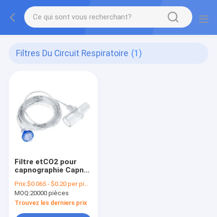
Filtres Du Circuit Respiratoire
(1)
Filtre etCO2 pour
capnographie Capno
Filtre de ligne
Prix:
$0.065 - $0.20 per piece
d'échantillonnage
MOQ:
20000 pièces
CO2 Filtre de ligne
d'échantillonnage
Trouvez les derniers prix