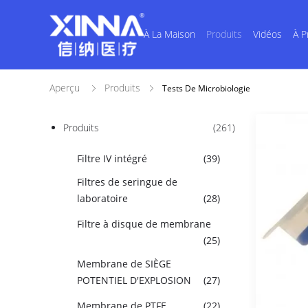
À La Maison
Produits
Vidéos
À P
Aperçu
Produits
Tests De Microbiologie
Produits
(261)
Filtre IV intégré
(39)
Filtres de seringue de
laboratoire
(28)
Filtre à disque de membrane
(25)
Membrane de SIÈGE
POTENTIEL D'EXPLOSION
(27)
Membrane de PTFE
(22)