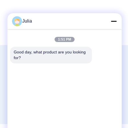
Julia
1:51 PM
Good day, what product are you looking 
Contactez-Nous
for?
Zhejiang Xinna Medical Device Technology
Co., Ltd.
Zone industrielle de Huangnikan, rue
Yucheng, Yuhuan, ville de Taizhou, province
du Zhejiang, Chine.
+8613958193545-571-83082507
xinna@zjxinna.com