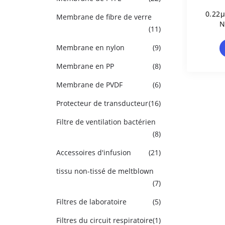
0.22μ
Membrane de fibre de verre
N
(11)
Détec
Membrane en nylon
(9)
Membrane en PP
(8)
Membrane de PVDF
(6)
Protecteur de transducteur
(16)
Filtre de ventilation bactérien
(8)
Accessoires d'infusion
(21)
tissu non-tissé de meltblown
(7)
Filtres de laboratoire
(5)
Filtres du circuit respiratoire
(1)