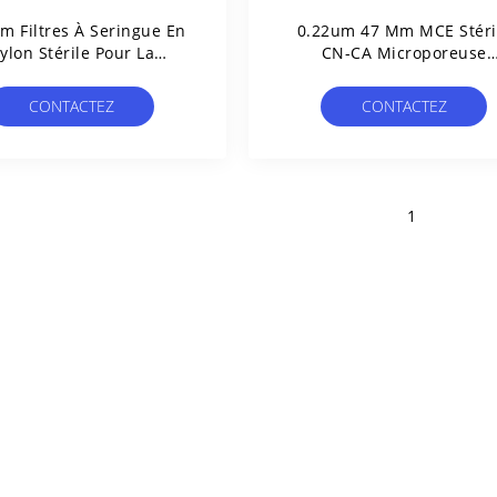
m Filtres À Seringue En
0.22um 47 Mm MCE Stéri
ylon Stérile Pour La
CN-CA Microporeuse
tion Des Microbes Dans
Membrane De Filtre Pour
L'eau Purifiée
Test De Limite Microbien
CONTACTEZ
CONTACTEZ
1