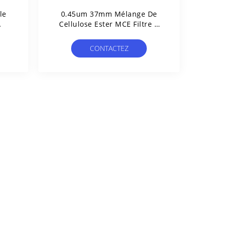
le
0.45um 37mm Mélange De
Cellulose Ester MCE Filtre À
 Le
Membrane En Grille Stérile
ne
Pour Test De Limite
CONTACTEZ
Microbienne