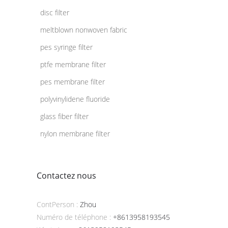
disc filter
meltblown nonwoven fabric
pes syringe filter
ptfe membrane filter
pes membrane filter
polyvinylidene fluoride
glass fiber filter
nylon membrane filter
Contactez nous
ContPerson :
Zhou
Numéro de téléphone :
+8613958193545