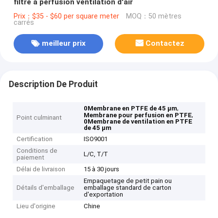
filtre à perfusion ventilation d'air
Prix：$35 - $60 per square meter
MOQ：50 mètres
carrés
meilleur prix
Contactez
Description De Produit
,
0Membrane en PTFE de 45 μm
,
Membrane pour perfusion en PTFE
Point culminant
0Membrane de ventilation en PTFE
de 45 μm
Certification
ISO9001
Conditions de
L/C, T/T
paiement
Délai de livraison
15 à 30 jours
Empaquetage de petit pain ou
Détails d'emballage
emballage standard de carton
d'exportation
Lieu d'origine
Chine