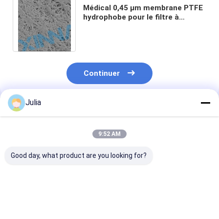
Médical 0,45 μm membrane PTFE
hydrophobe pour le filtre à
perfusion ventilation d'air
Continuer
Julia
Produits Recommandés
9:52 AM
Good day, what product are you looking for?
0Filtre de qualité
Filtre hydrophobe
Filtre à memb