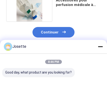
Accessoires pour
perfusion médicale à
usage unique
Continuer
Josette
Produits Recommandés
8:46 PM
Good day, what product are you looking for?
Needleless IV Bag
Needleless Vial
Rotating Luer
Spike with Filter and
Admixture device
Connector for