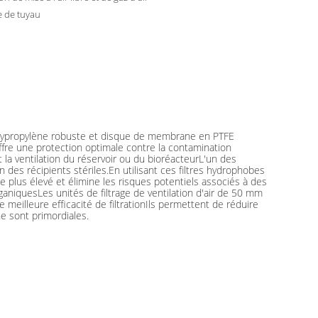
e de tuyau
 polypropylène robuste et disque de membrane en PTFE
ffre une protection optimale contre la contamination
 la ventilation du réservoir ou du bioréacteurL'un des
on des récipients stériles.En utilisant ces filtres hydrophobes
ne plus élevé et élimine les risques potentiels associés à des
ganiquesLes unités de filtrage de ventilation d'air de 50 mm
eilleure efficacité de filtrationIls permettent de réduire
ne sont primordiales.