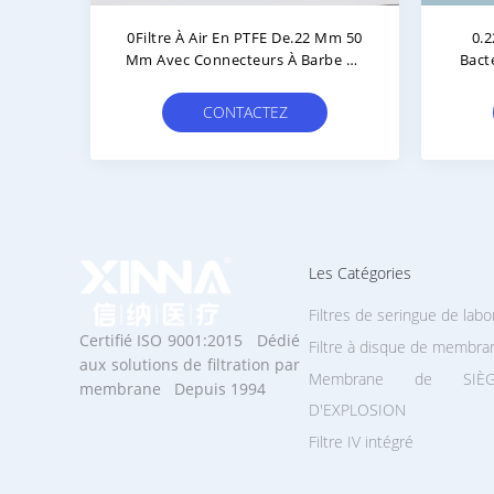
nne À
Filtre De Ventilation Bactérienne
Filtr
ation
En Ligne De 50 Mm Avec
s
Membrane En PTFE Filtre De
re
Ventilation De Gaz
CONTACTEZ
Les Catégories
Filtres de seringue de labo
Certifié ISO 9001:2015 Dédié
Filtre à disque de membra
aux solutions de filtration par
Membrane de SIÈG
membrane Depuis 1994
D'EXPLOSION
Filtre IV intégré