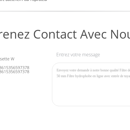
renez Contact Avec No
Entrez votre message
sette W
8615356597378
8615356597378