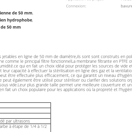
Connexion:
bavur
érienne de 50 mm
,
érien hydrophobe
,
e de 50 mm
es jetables en ligne de 50 mm de diamètre,ils sont sont construits en
ne comme le principal filtre fonctionnelLa membrane filtrante en PTFE o
idité.ce qui en fait un choix idéal pour protéger les sources de vide et
 leur capacité à effectuer la stérilisation en ligne des gaz et la ventilati
peut être effectuée plus efficacement, ce qui garantit un niveau d'hygiè
ut également être utilisé pour stériliser ou clarifier des solutions or
us vide.Leur plus grande taille permet une meilleure couverture et une m
fait un choix populaire pour les applications où la propreté et l'hygiè
dé par ultrasons
arbe à étape de 1/4 à 1/2