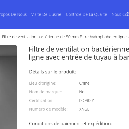
ropos De Nous
Visite De L'usine
Contrôle De La Qualité
Nous Con
Filtre de ventilation bactérienne de 50 mm Filtre hydrophobe en ligne
Filtre de ventilation bactérien
ligne avec entrée de tuyau à ba
Détails sur le produit:
Lieu d'origine:
Chine
Nom de marque:
No
Certification:
ISO9001
Numéro de modèle:
XNGL
Conditions de paiement et expédition: