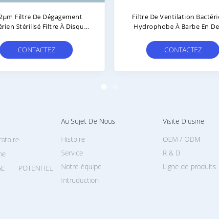
e À Bactéries PTFE 0,2 Micron
Filtre De Ventilation Hydro
Pour Unité D'aspiration /
PTFE De 50 Mm Flux D'a
Aspirateur
Unidirectionnel Pour Protég
Équipements Médicaux O
CONTACTEZ
CONTACTEZ
Laboratoire
Au Sujet De Nous
Visite D'usine
Histoire
OEM / ODM
ratoire
Service
R & D
ne
Notre équipe
Ligne de produits
E POTENTIEL
Intruduction