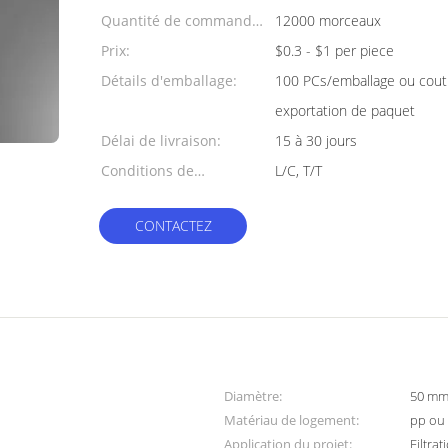
Quantité de commande
12000 morceaux
min:
Prix:
$0.3 - $1 per piece
Détails d'emballage:
100 PCs/emballage ou cout
exportation de paquet
Délai de livraison:
15 à 30 jours
Conditions de
L/C, T/T
paiement:
CONTACTEZ
Diamètre:
50 mm
Matériau de logement:
pp ou
Application du projet:
Filtrat