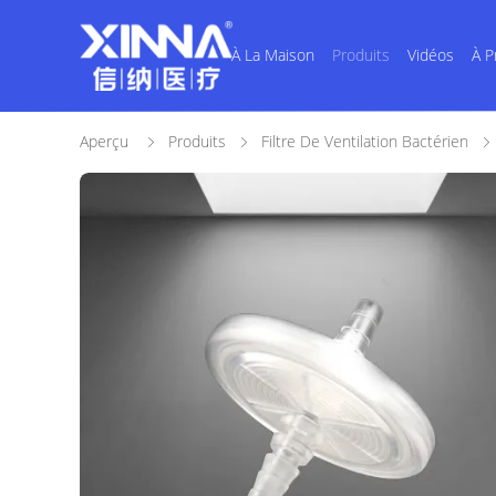
À La Maison
Produits
Vidéos
À P
Aperçu
Produits
Filtre De Ventilation Bactérien