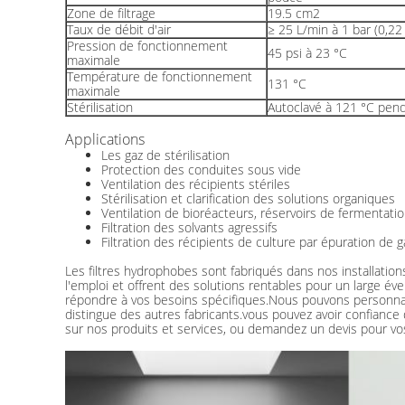
Zone de filtrage
19.5 cm2
Taux de débit d'air
≥ 25 L/min à 1 bar (0,22
Pression de fonctionnement
45 psi à 23 °C
maximale
Température de fonctionnement
131 °C
maximale
Stérilisation
Autoclavé à 121 °C pen
Applications
Les gaz de stérilisation
Protection des conduites sous vide
Ventilation des récipients stériles
Stérilisation et clarification des solutions organiques
Ventilation de bioréacteurs, réservoirs de fermentatio
Filtration des solvants agressifs
Filtration des récipients de culture par épuration de ga
Les filtres hydrophobes sont fabriqués dans nos installations
l'emploi et offrent des solutions rentables pour un large 
répondre à vos besoins spécifiques.Nous pouvons personnali
distingue des autres fabricants.vous pouvez avoir confiance
sur nos produits et services, ou demandez un devis pour vo