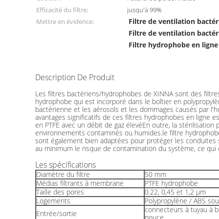
Efficacité du filtre:
jusqu'à 99%
Filtre de ventilation bact
Mettre en évidence:
Filtre de ventilation bact
Filtre hydrophobe en lign
Description De Produit
Les filtres bactériens/hydrophobes de XINNA sont des filtr
hydrophobe qui est incorporé dans le boîtier en polypropylè
bactérienne et les aérosols et les dommages causés par l'hum
avantages significatifs de ces filtres hydrophobes en ligne est
en PTFE avec un débit de gaz élevéEn outre, la stérilisation 
environnements contaminés ou humides.le filtre hydrophobe pe
sont également bien adaptées pour protéger les conduites so
au minimum le risque de contamination du système, ce qui en 
Les spécifications
Diamètre du filtre
50 mm
Médias filtrants à membrane
PTFE hydrophobe
Taille des pores
0.22, 0,45 et 1,2 μm
Logements
Polypropylène / ABS sou
connecteurs à tuyau à b
Entrée/sortie
pouce