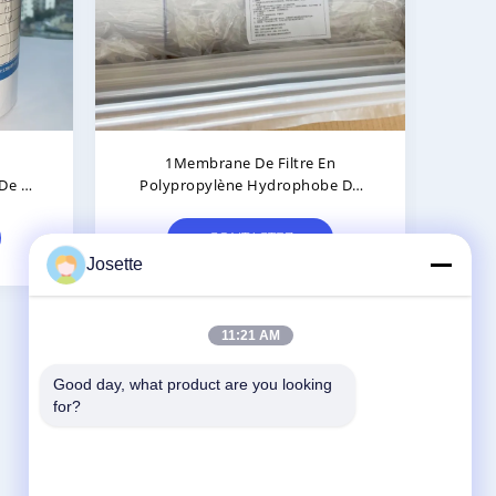
 PP
Pol
le
Josette
11:21 AM
Good day, what product are you looking 
Contactez-Nous
for?
Zhejiang Xinna Medical Device Technology
Co., Ltd.
Zone industrielle de Huangnikan, rue