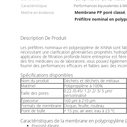
Caractéristique:
Performances équivalentes à Mil
Membrane PP poré classé
Mettre en évidence:
,
Préfiltre nominal en poly
Description De Produit
Préfiltre nominal en polypropylène à structure poreus
Les préfiltres nominaux en polypropylène de XINNA sont fab
nécessitant une clarification généraleSes propriétés hydropho
applications de filtration profonde.Notre entreprise est fiè
des fins médicales ou de laboratoire, vous pouvez également 
fournir des performances efficaces et fiables avec des inco
Spécifications disponibles
Nom du produit
Déchets et déchets de métaux
Matériel
Polypropylène à 100%
0.22 /0.45/ 1.2/ 2/ 3/ 5 μm/
Taille des pores
personnalisé
Épaisseur
160 μm à 210 μm
Formats de membrane
Disque, feuille, rouleau
Point de bulle
> 15 psi, air avec eau à 23 °C
Caractéristiques de la membrane en polypropylène (
Porosité élevée