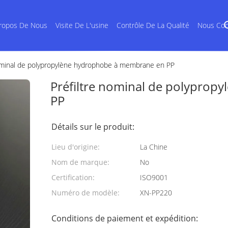
ropos De Nous
Visite De L'usine
Contrôle De La Qualité
Nous Con
nominal de polypropylène hydrophobe à membrane en PP
Préfiltre nominal de polypro
PP
Détails sur le produit:
Lieu d'origine:
La Chine
Nom de marque:
No
Certification:
ISO9001
Numéro de modèle:
XN-PP220
Conditions de paiement et expédition: