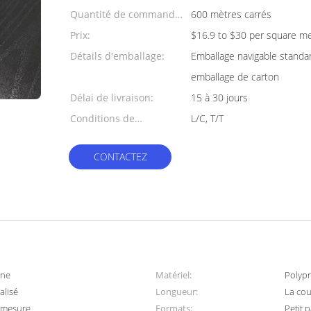
Quantité de commande
600 mètres carrés
min:
Prix:
$16.9 to $30 per square m
Détails d'emballage:
Emballage navigable standar
emballage de carton
Délai de livraison:
15 à 30 jours
Conditions de
L/C, T/T
paiement:
CONTACTEZ
ène
Matériel:
Polyp
alisé
Longueur:
La co
r mesure
Formats:
Petit p