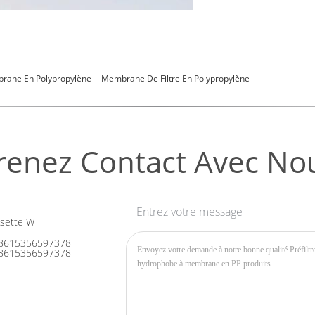
rane En Polypropylène
Membrane De Filtre En Polypropylène
renez Contact Avec No
Entrez votre message
sette W
8615356597378
8615356597378