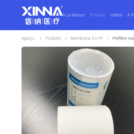
À La Maison
Produits
Vidéos
À P
Aperçu
Produits
Membrane En PP
Préfiltre 