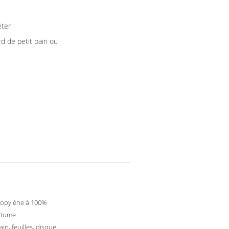
eter
d de petit pain ou
ropylène à 100%
utume
ain, feuilles, disque