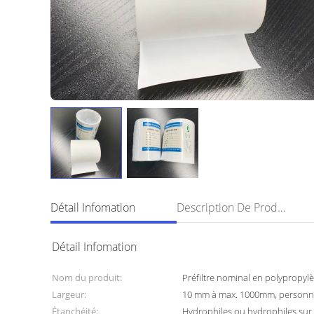
Détail Infomation
Description De Produit
Détail Infomation
Nom du produit:
Préfiltre nominal en polypropyl
Largeur:
10 mm à max. 1000mm, personn
Étanchéité:
Hydrophiles ou hydrophiles su