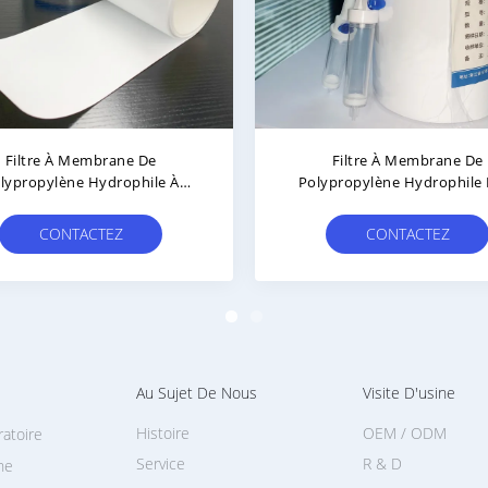
branes En PP Hydrophobes
0.22μm 0,45μm Membrane
Avec Une Surface Lisse
Membrane À Filtre En
Polypropylène Hydrophi
CONTACTEZ
CONTACTEZ
Au Sujet De Nous
Visite D'usine
Histoire
OEM / ODM
ratoire
Service
R & D
ne