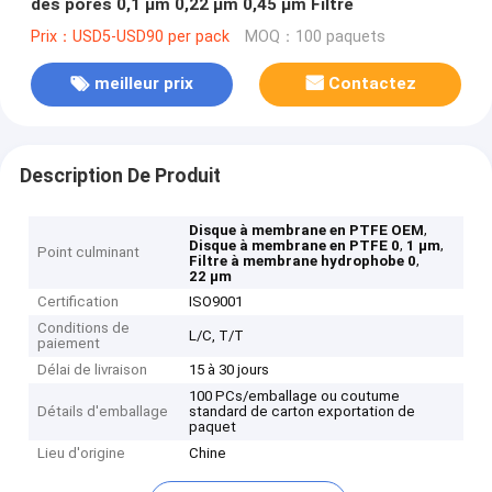
des pores 0,1 μm 0,22 μm 0,45 μm Filtre
Prix：USD5-USD90 per pack
MOQ：100 paquets
meilleur prix
Contactez
Description De Produit
,
Disque à membrane en PTFE OEM
,
,
Disque à membrane en PTFE 0
1 μm
Point culminant
,
Filtre à membrane hydrophobe 0
22 μm
Certification
ISO9001
Conditions de
L/C, T/T
paiement
Délai de livraison
15 à 30 jours
100 PCs/emballage ou coutume
Détails d'emballage
standard de carton exportation de
paquet
Lieu d'origine
Chine