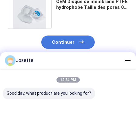
OEM Disque de membrane PTFE
hydrophobe Taille des pores 0,1
μm 0,22 μm 0,45 μm Filtre
Continuer
Josette
Produits Recommandés
12:34 PM
Good day, what product are you looking for?
0Séparateur PTFE à
Filtre à disque de
Filtre à disque
membrane
membrane PVDF
membrane PT