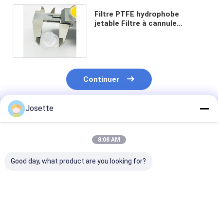
Filtre PTFE hydrophobe
jetable Filtre à cannule
antimicrobienne avec serrure
Luer
Continuer
Josette
Produits Recommandés
8:08 AM
Good day, what product are you looking for?
Protecteur de
Filtre TP hydrophobe
Filtres protec