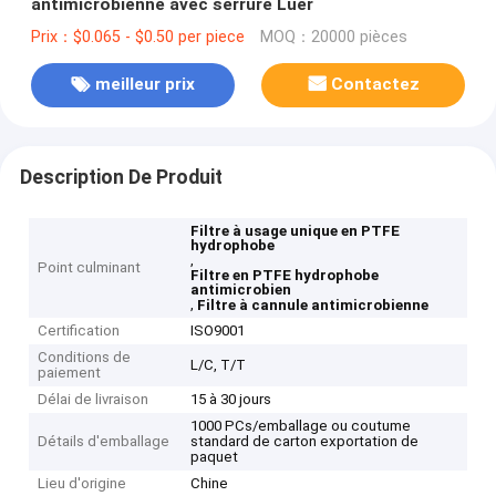
antimicrobienne avec serrure Luer
Prix：$0.065 - $0.50 per piece
MOQ：20000 pièces
meilleur prix
Contactez
Description De Produit
Filtre à usage unique en PTFE
hydrophobe
,
Point culminant
Filtre en PTFE hydrophobe
antimicrobien
,
Filtre à cannule antimicrobienne
Certification
ISO9001
Conditions de
L/C, T/T
paiement
Délai de livraison
15 à 30 jours
1000 PCs/emballage ou coutume
Détails d'emballage
standard de carton exportation de
paquet
Lieu d'origine
Chine