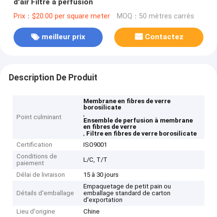
d'air Filtre à perfusion
Prix：$20.00 per square meter
MOQ：50 mètres carrés
meilleur prix
Contactez
Description De Produit
Membrane en fibres de verre
borosilicate
,
Point culminant
Ensemble de perfusion à membrane
en fibres de verre
,
Filtre en fibres de verre borosilicate
Certification
ISO9001
Conditions de
L/C, T/T
paiement
Délai de livraison
15 à 30 jours
Empaquetage de petit pain ou
Détails d'emballage
emballage standard de carton
d'exportation
Lieu d'origine
Chine