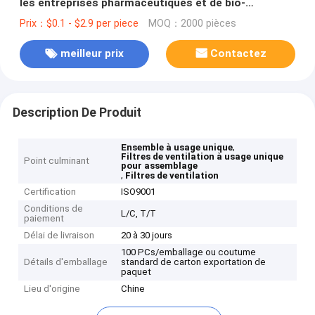
les entreprises pharmaceutiques et de bio-
processage
Prix：$0.1 - $2.9 per piece
MOQ：2000 pièces
meilleur prix
Contactez
Description De Produit
,
Ensemble à usage unique
Filtres de ventilation à usage unique
Point culminant
pour assemblage
,
Filtres de ventilation
Certification
ISO9001
Conditions de
L/C, T/T
paiement
Délai de livraison
20 à 30 jours
100 PCs/emballage ou coutume
Détails d'emballage
standard de carton exportation de
paquet
Lieu d'origine
Chine