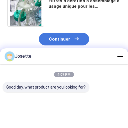
Filtres d'aération à assemblage à
usage unique pour les
entreprises pharmaceutiques et
de bio-processage
Continuer
Josette
Produits Recommandés
4:07 PM
Good day, what product are you looking for?
1.0um Filtre à
0.45um 37mm
Système de filt
membrane PTFE
mélange de cellulose
vide stérile jet