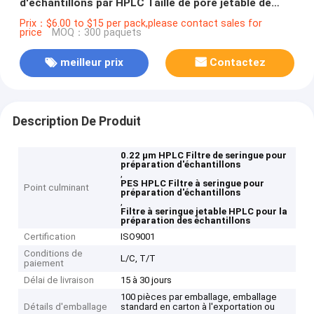
d'échantillons par HPLC Taille de pore jetable de
0,22 μm
Prix：$6.00 to $15 per pack,please contact sales for
price
MOQ：300 paquets
meilleur prix
Contactez
Description De Produit
0.22 μm HPLC Filtre de seringue pour
préparation d'échantillons
,
PES HPLC Filtre à seringue pour
Point culminant
préparation d'échantillons
,
Filtre à seringue jetable HPLC pour la
préparation des échantillons
Certification
ISO9001
Conditions de
L/C, T/T
paiement
Délai de livraison
15 à 30 jours
100 pièces par emballage, emballage
Détails d'emballage
standard en carton à l'exportation ou