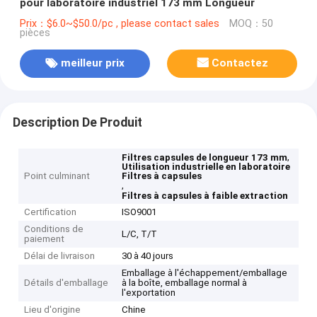
pour laboratoire industriel 173 mm Longueur
Prix：$6.0~$50.0/pc , please contact sales
MOQ：50
pièces
meilleur prix
Contactez
Description De Produit
,
Filtres capsules de longueur 173 mm
Utilisation industrielle en laboratoire
Point culminant
Filtres à capsules
,
Filtres à capsules à faible extraction
Certification
ISO9001
Conditions de
L/C, T/T
paiement
Délai de livraison
30 à 40 jours
Emballage à l'échappement/emballage
Détails d'emballage
à la boîte, emballage normal à
l'exportation
Lieu d'origine
Chine