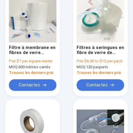
Filtre à membrane en
Filtres à seringues en
fibres de verre
fibre de verre de
hydrophobe pour
haute capacité de 1,2
Prix:
$7 per square meter
Prix:
$6.00 to $15 per pack
ventilation par
μm pour la
MOQ:
600 mètres carrés
MOQ:
120 paquets
infusion
préfiltration
intraveineuse
d'échantillons par
Trouvez les derniers prix
Trouvez les derniers prix
HPLC
Contactez
Contactez
À la maison
Produits
Vidéos