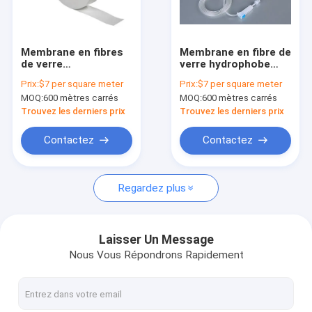
À propos de nous
Visite de l'usine
Membrane en fibres
Membrane en fibre de
de verre
verre hydrophobe
Contrôle de la qualité
hydrophobes sans
avec une plage de
Prix:
$7 per square meter
Prix:
$7 per square meter
liant pour le ruban de
taille de pore de 0,22
MOQ:
600 mètres carrés
MOQ:
600 mètres carrés
surveillance de l'air
μM à 20 μM
Nous contacter
ambiant TSP Largeur
Trouvez les derniers prix
Trouvez les derniers prix
30 mm
Demandez un devis
Contactez
Contactez
Regardez plus
Filtre IV intégré
Filtres de seringue de laboratoire
Laisser Un Message
Nous Vous Répondrons Rapidement
Filtre à disque de membrane
Membrane de SIÈGE POTENTIEL D'EXPLOSION