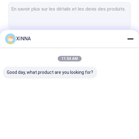
Membrane de PTFE
Membrane de fibre de verre
Membrane en nylon
XINNA
Continuer
Membrane en PP
Membrane de PVDF
11:54 AM
Nos Catégories
Protecteur de transducteur
Good day, what product are you looking for?
Filtre de ventilation bactérien
Accessoires d'infusion
tissu non-tissé de meltblown
Filtre IV intégré
Filtres de seringue de
Filtre à disque
Filtres de laboratoire
laboratoire
membrane