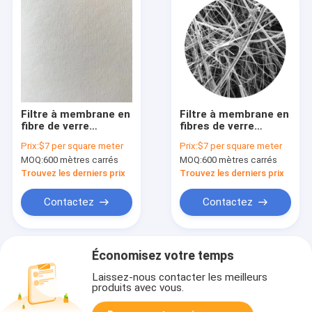
Filtre à membrane en
Filtre à membrane en
fibre de verre
fibres de verre
hydrophobe de 0,7
hydrophobes
Prix:
$7 per square meter
Prix:
$7 per square meter
μm, blanc, sans liant
microporouses
MOQ:
600 mètres carrés
MOQ:
600 mètres carrés
équivalent à une
membrane GVS GF
Trouvez les derniers prix
Trouvez les derniers prix
Contactez
Contactez
Économisez votre temps
Laissez-nous contacter les meilleurs
produits avec vous.