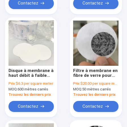
Contactez
Contactez
Disque à membrane à
Filtre à membrane en
haut débit à faible
fibre de verre pour
coût Filtre GF
l'entrée d'air Filtre à
Prix:
$6.3 per square meter
Prix:
$20.00 per square meter
Préfiltre Disque à
perfusion
MOQ:
600 mètres carrés
MOQ:
50 mètres carrés
fibre de verre
Trouvez les derniers prix
Trouvez les derniers prix
Contactez
Contactez