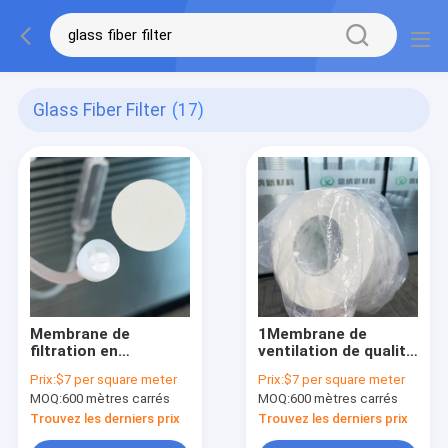
Glass Fiber Filter
(17)
Membrane de
1Membrane de
filtration en
ventilation de qualité
microfibre de verre
médicale à filtre en
Prix:
$7 per square meter
Prix:
$7 per square meter
borosilicate sans
fibre de verre sans
MOQ:
600 mètres carrés
MOQ:
600 mètres carrés
liant Filtre en fibre de
liant de 0,2 μm
verre de 0,45 μm
Trouvez les derniers prix
Trouvez les derniers prix