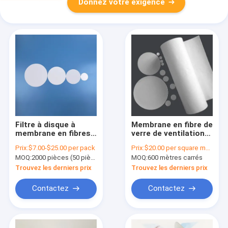
Donnez votre exigence
Filtre à disque à
Membrane en fibre de
membrane en fibres
verre de ventilation
de verre pour la
d'air 0,22 μm - 20 μm
Prix:
$7.00-$25.00 per pack
Prix:
$20.00 per square meter
préfiltration des
Membrane de
MOQ:
2000 pièces (50 pièces par emballage)
MOQ:
600 mètres carrés
entrées d'air
filtration des gaz
Trouvez les derniers prix
Trouvez les derniers prix
Contactez
Contactez