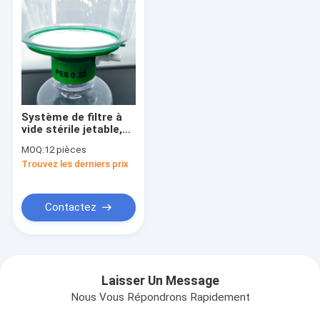
Système de filtre à
vide stérile jetable,
500 ml/500 ml avec
MOQ:
12 pièces
PES 0,22 μm/coupe
Trouvez les derniers prix
de
filtre/connecteur/bouteille/col
GL45
Contactez
Laisser Un Message
Nous Vous Répondrons Rapidement