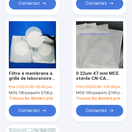
Contactez
Contactez
Filtre à membrane à
0.22um 47 mm MCE
grille de laboratoire à
stérile CN-CA
emballage unique
Microporeuse
Prix:
USD25.00~65.00 per pack
Prix:
USD65.00~100.00 per pack
stérile pour le test
Membrane de filtre
MOQ:
100 paquets ((100 pièces par paquet)
MOQ:
100 paquets ((100 pièces par paquet)
de limite microbienne
pour le test de limite
microbienne
Trouvez les derniers prix
Trouvez les derniers prix
Contactez
Contactez