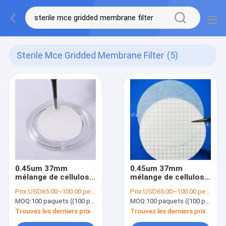
Sterile Mce Gridded Membrane Filter
(5)
0.45um 37mm
0.45um 37mm
mélange de cellulose
mélange de cellulose
ester MCE filtre à
ester MCE filtre à
Prix:
USD65.00~100.00 per pack
Prix:
USD65.00~100.00 per pack
membrane en grille
membrane en grille
MOQ:
100 paquets ((100 pièces par paquet)
MOQ:
100 paquets ((100 pièces par paquet)
stérile pour test de
stérile pour test de
limite microbienne
limite microbienne
Trouvez les derniers prix
Trouvez les derniers prix