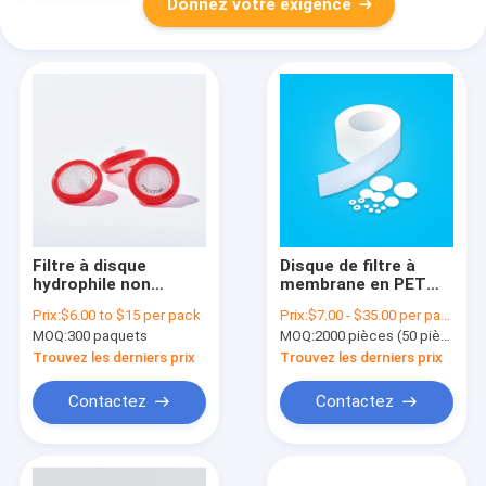
Donnez votre exigence
Filtre à disque
Disque de filtre à
hydrophile non
membrane en PET
stérile HPLC Filtres à
hydrophobe pour une
Prix:
$6.00 to $15 per pack
Prix:
$7.00 - $35.00 per pack
seringue PTFE
entrée d'air de 5 μm
MOQ:
300 paquets
MOQ:
2000 pièces (50 pièces par emballage)
certifiés 0,22 micron
de pore
Trouvez les derniers prix
Trouvez les derniers prix
Contactez
Contactez