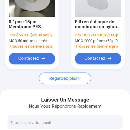
À propos de nous
Visite de l'usine
0.1μm -15μm
Filtres à disque de
Membrane PES
membrane en nylon
Contrôle de la qualité
polyéthersulfone
de taille de pore de
Prix:
$55.00 - $65.00 per Square Meter
Prix:
USD7.00-USD25.00 per pack
hydrophile avec
0,22 μm
MOQ:
50 mètres carrés
MOQ:
2000 pièces (50 pièces par emballage)
couche de support
Nous contacter
en PET
Trouvez les derniers prix
Trouvez les derniers prix
Demandez un devis
Contactez
Contactez
Regardez plus
Filtre IV intégré
Filtres de seringue de laboratoire
Laisser Un Message
Nous Vous Répondrons Rapidement
Filtre à disque de membrane
Membrane de SIÈGE POTENTIEL D'EXPLOSION