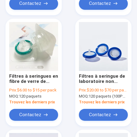
Contactez
Contactez
Filtres à seringues en
Filtres à seringue de
fibre de verre de
laboratoire non
haute capacité de 1,2
stériles de 0,22 μm
Prix:
$6.00 to $15 per pack
Prix:
$20.00 to $70 per pack
μm pour la
φ33 mm Filtre à
MOQ:
120 paquets
MOQ:
120 paquets (100PCS/PACK)
préfiltration
seringue à membrane
d'échantillons par
en nylon
Trouvez les derniers prix
Trouvez les derniers prix
HPLC
Contactez
Contactez