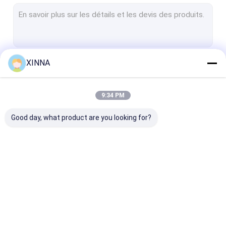
Membrane de PTFE
Membrane de fibre de verre
Membrane en nylon
XINNA
Continuer
Membrane en PP
Membrane de PVDF
9:34 PM
Nos Catégories
Protecteur de transducteur
Good day, what product are you looking for?
Filtre de ventilation bactérien
Accessoires d'infusion
tissu non-tissé de meltblown
Filtre IV intégré
Filtres de seringue de
Filtre à disque
Filtres de laboratoire
laboratoire
membrane