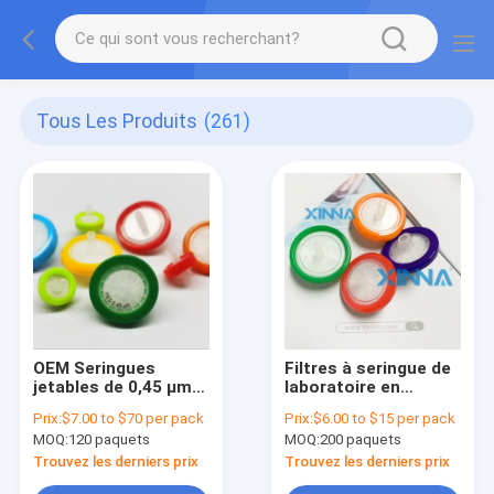
Tous Les Produits
(261)
OEM Seringues
Filtres à seringue de
jetables de 0,45 μm
laboratoire en
PES Filtre à seringue
polypropylène PP
Prix:
$7.00 to $70 per pack
Prix:
$6.00 to $15 per pack
13 mm 25 mm 33 mm
hydrophile Produits
MOQ:
120 paquets
MOQ:
200 paquets
Diamètre
de laboratoire
jetables
Trouvez les derniers prix
Trouvez les derniers prix