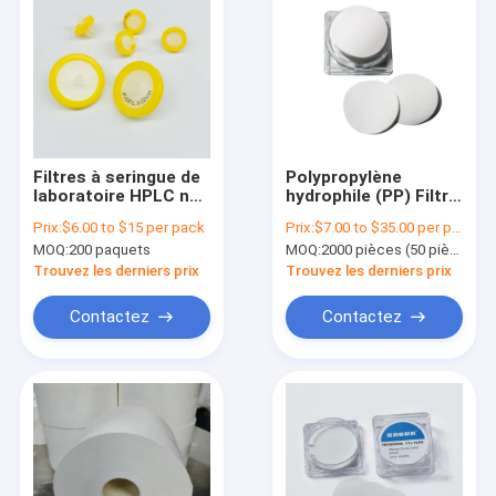
Filtres à seringue de
Polypropylène
laboratoire HPLC non
hydrophile (PP) Filtre
stériles Filtre à
à disque de
Prix:
$6.00 to $15 per pack
Prix:
$7.00 to $35.00 per pack
seringue PVDF
membrane 20 μm
MOQ:
200 paquets
MOQ:
2000 pièces (50 pièces par emballage)
Taille des pores
Trouvez les derniers prix
Trouvez les derniers prix
Contactez
Contactez
À la maison
Produits
Vidéos