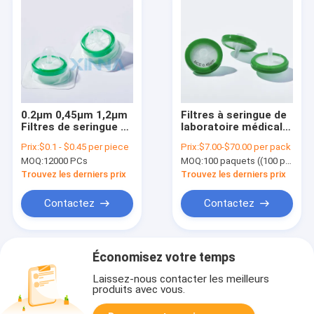
0.2μm 0,45μm 1,2μm
Filtres à seringue de
Filtres de seringue de
laboratoire médical
laboratoire
MCE Hydrophile 25
Prix:
$0.1 - $0.45 per piece
Prix:
$7.00-$70.00 per pack
Polyéthersulfone
mm 0,45 micron
MOQ:
12000 PCs
MOQ:
100 paquets ((100 pièces par paquet)
PES Filtre de
Filtre à seringue
seringue
Trouvez les derniers prix
Trouvez les derniers prix
Contactez
Contactez
Économisez votre temps
Laissez-nous contacter les meilleurs
produits avec vous.