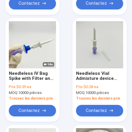
Contactez
Contactez
Needleless IV Bag
Needleless Vial
Spike with Filter and
Admixture device
Lipid/Alcohol
with Lipid/Alcohol
Prix:
$0.35 ea
Prix:
$0.28 ea
Resistant Valve Port
Resistant Check
MOQ:
10000 pièces
MOQ:
10000 pièces
Valve Port
Trouvez les derniers prix
Trouvez les derniers prix
Contactez
Contactez