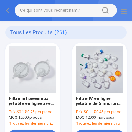
Tous Les Produits
(261)
Filtre intraveineux
Filtre IV en ligne
jetable en ligne avec
jetable de 5 microns
connexion
avec membrane PES
Prix:
$0.1-$0.25 per piece
Prix:
$0.1 - $0.45 per piece
d'entrée/sortie du
pour les lignes
MOQ:
12000 pièces
MOQ:
12000 morceaux
tube d'infusion
d'accès veineux
Trouvez les derniers prix
Trouvez les derniers prix