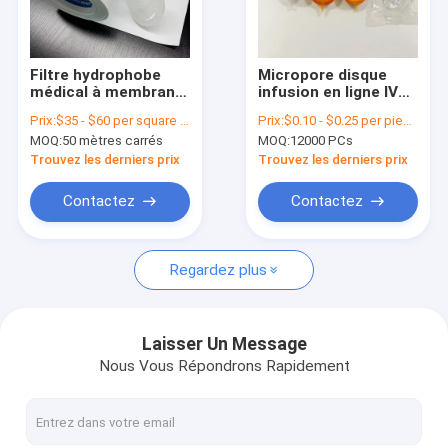
À propos de nous
Visite de l'usine
Filtre hydrophobe
Micropore disque
médical à membrane
infusion en ligne IV
Contrôle de la qualité
PTFE fourni par usine
filtres avec l'entrée
Prix:
$35 - $60 per square meter
Prix:
$0.10 - $0.25 per piece
avec une taille de
et la sortie standard
MOQ:
50 mètres carrés
MOQ:
12000 PCs
pore de 0,22 μm à 3,0
Luer glissement
Nous contacter
μm
Trouvez les derniers prix
Trouvez les derniers prix
Demandez un devis
Contactez
Contactez
Regardez plus
Filtre IV intégré
Filtres de seringue de laboratoire
Laisser Un Message
Nous Vous Répondrons Rapidement
Filtre à disque de membrane
Membrane de SIÈGE POTENTIEL D'EXPLOSION