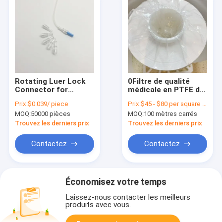
Rotating Luer Lock
0Filtre de qualité
Connector for
médicale en PTFE de
Infusion Tubing Sets
45 μm pour les
Prix:
$0.039/ piece
Prix:
$45 - $80 per square meter
conduits d'aération
MOQ:
50000 pièces
MOQ:
100 mètres carrés
des conteneurs
d'indicateurs
Trouvez les derniers prix
Trouvez les derniers prix
biologiques
Contactez
Contactez
Économisez votre temps
Laissez-nous contacter les meilleurs
produits avec vous.