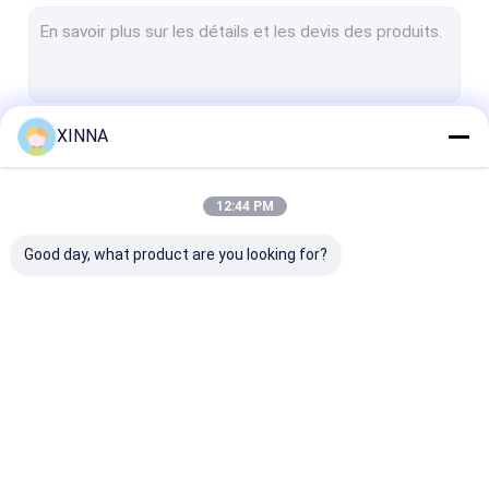
Membrane de PTFE
Membrane de fibre de verre
Membrane en nylon
XINNA
Continuer
Membrane en PP
Membrane de PVDF
12:44 PM
Nos Catégories
Protecteur de transducteur
Good day, what product are you looking for?
Filtre de ventilation bactérien
Accessoires d'infusion
tissu non-tissé de meltblown
Filtre IV intégré
Filtres de seringue de
Filtre à disque
Filtres de laboratoire
laboratoire
membrane