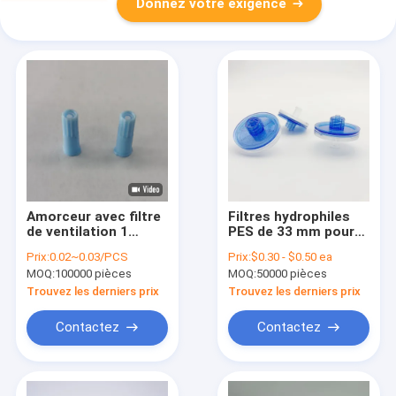
Donnez votre exigence
Amorceur avec filtre
Filtres hydrophiles
de ventilation 1
PES de 33 mm pour
micron PTFE
usage médical ou en
Prix:
0.02~0.03/PCS
Prix:
$0.30 - $0.50 ea
laboratoire avec
MOQ:
100000 pièces
MOQ:
50000 pièces
raccords Luer
Trouvez les derniers prix
Trouvez les derniers prix
Contactez
Contactez