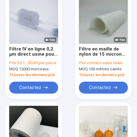
Filtre IV en ligne 0,2
Filtre en maille de
µm direct usine pour
nylon de 15 microns,
perfusions par
tissage avec un
Prix:
$0.1 - $0.45 per piece
Prix:
contact sales team
pompe
maillage de 470 à 500
MOQ:
12000 morceaux
MOQ:
100 mètres carrés
Trouvez les derniers prix
Trouvez les derniers prix
Contactez
Contactez
À la maison
Produits
Vidéos