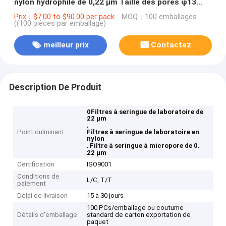
nylon hydrophile de 0,22 μm Taille des pores φ13
mm
Prix：$7.00 to $90.00 per pack
MOQ：100 emballages
((100 pièces par emballage)
meilleur prix
Contactez
Description De Produit
0Filtres à seringue de laboratoire de
22 μm
,
Point culminant
Filtres à seringue de laboratoire en
nylon
,
,
Filtre à seringue à micropore de 0
22 μm
Certification
ISO9001
Conditions de
L/C, T/T
paiement
Délai de livraison
15 à 30 jours
100 PCs/emballage ou coutume
Détails d'emballage
standard de carton exportation de
paquet