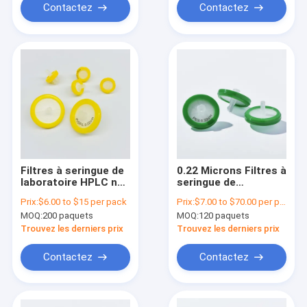
Contactez
Contactez
Filtres à seringue de
0.22 Microns Filtres à
laboratoire HPLC non
seringue de
stériles Filtre à
laboratoire jetable
Prix:
$6.00 to $15 per pack
Prix:
$7.00 to $70.00 per pack
seringue PVDF
PES Membrane
MOQ:
200 paquets
MOQ:
120 paquets
φ13mm φ25mm
φ33mm
Trouvez les derniers prix
Trouvez les derniers prix
Contactez
Contactez