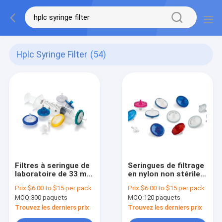
Hplc Syringe Filter
(54)
Filtres à seringue de
Seringues de filtrage
laboratoire de 33 mm
en nylon non stériles
PES Taille des pores
de 13 mm ou 25 mm
Prix:
$6.00 to $15 per pack
Prix:
$6.00 to $15 per pack
0,22 μm Filtre à
GC
MOQ:
300 paquets
MOQ:
120 paquets
seringue HPLC
jetable
Trouvez les derniers prix
Trouvez les derniers prix