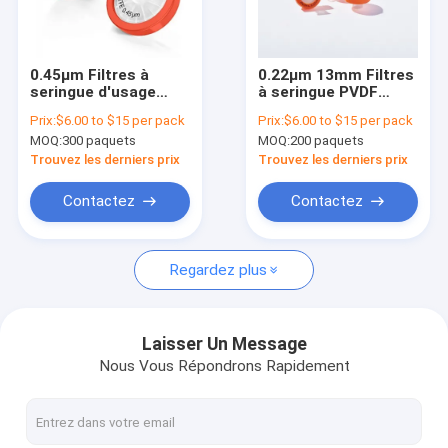
À propos de nous
Visite de l'usine
0.45μm Filtres à
0.22μm 13mm Filtres
seringue d'usage
à seringue PVDF
Contrôle de la qualité
unique de laboratoire
hydrophiles non
Prix:
$6.00 to $15 per pack
Prix:
$6.00 to $15 per pack
Filtre à seringue
stériles 100
MOQ:
300 paquets
MOQ:
200 paquets
PTFE hydrophobe
pièces/pc
Nous contacter
Trouvez les derniers prix
Trouvez les derniers prix
Demandez un devis
Contactez
Contactez
Regardez plus
Filtre IV intégré
Filtres de seringue de laboratoire
Laisser Un Message
Nous Vous Répondrons Rapidement
Filtre à disque de membrane
Membrane de SIÈGE POTENTIEL D'EXPLOSION