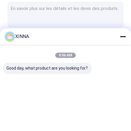
Membrane de PTFE
Membrane de fibre de verre
Membrane en nylon
XINNA
Continuer
Membrane en PP
Membrane de PVDF
9:06 AM
Nos Catégories
Protecteur de transducteur
Good day, what product are you looking for?
Filtre de ventilation bactérien
Accessoires d'infusion
tissu non-tissé de meltblown
Filtre IV intégré
Filtres de seringue de
Filtre à disque
Filtres de laboratoire
laboratoire
membrane