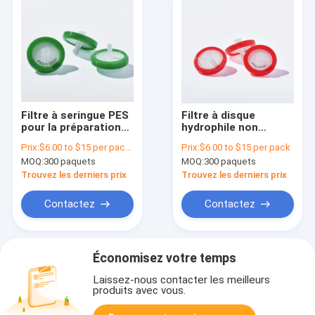
Filtre à seringue PES
Filtre à disque
pour la préparation
hydrophile non
d'échantillons par
stérile HPLC Filtres à
Prix:
$6.00 to $15 per pack,please contact sales for price
Prix:
$6.00 to $15 per pack
HPLC Taille de pore
seringue PTFE
MOQ:
300 paquets
MOQ:
300 paquets
jetable de 0,22 μm
certifiés 0,22 micron
Trouvez les derniers prix
Trouvez les derniers prix
Contactez
Contactez
Économisez votre temps
Laissez-nous contacter les meilleurs
produits avec vous.