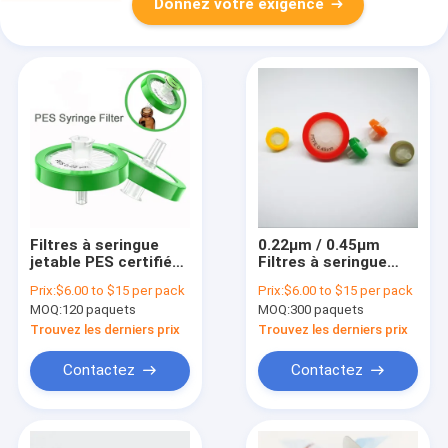
Donnez votre exigence
Filtres à seringue
0.22μm / 0.45μm
jetable PES certifiés
Filtres à seringue
HPLC de 13 mm / 25
hydrophobes en
Prix:
$6.00 to $15 per pack
Prix:
$6.00 to $15 per pack
mm / 33 mm de
PTFE pour le
MOQ:
120 paquets
MOQ:
300 paquets
diamètre
préfiltrage des
échantillons HPLC et
Trouvez les derniers prix
Trouvez les derniers prix
GC 13/25/33mm
Contactez
Contactez