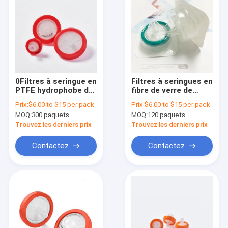
0Filtres à seringue en
Filtres à seringues en
PTFE hydrophobe de
fibre de verre de
taille de pore de.45
haute capacité de 1,2
Prix:
$6.00 to $15 per pack
Prix:
$6.00 to $15 per pack
μM pour la
μm pour la
MOQ:
300 paquets
MOQ:
120 paquets
préfiltration
préfiltration
d'échantillons HPLC
d'échantillons par
Trouvez les derniers prix
Trouvez les derniers prix
et GC
HPLC
Contactez
Contactez
À la maison
Produits
Vidéos