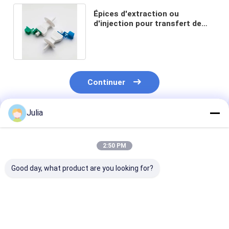
Épices d'extraction ou
d'injection pour transfert de
liquide avec filtre bactérien et
capuchon
Continuer
Julia
Produits Recommandés
2:50 PM
Good day, what product are you looking for?
Needleless IV Bag
Needleless Vial
Rotating Luer