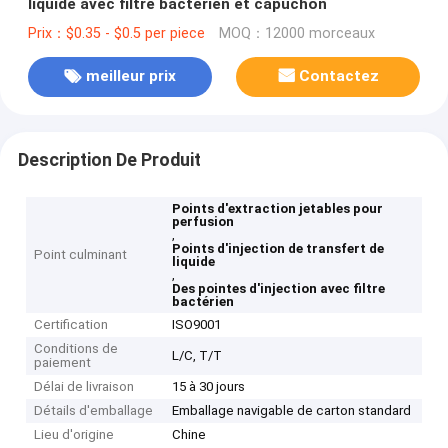
liquide avec filtre bactérien et capuchon
Prix：$0.35 - $0.5 per piece
MOQ：12000 morceaux
meilleur prix
Contactez
Description De Produit
Points d'extraction jetables pour
perfusion
,
Points d'injection de transfert de
Point culminant
liquide
,
Des pointes d'injection avec filtre
bactérien
Certification
ISO9001
Conditions de
L/C, T/T
paiement
Délai de livraison
15 à 30 jours
Détails d'emballage
Emballage navigable de carton standard
Lieu d'origine
Chine