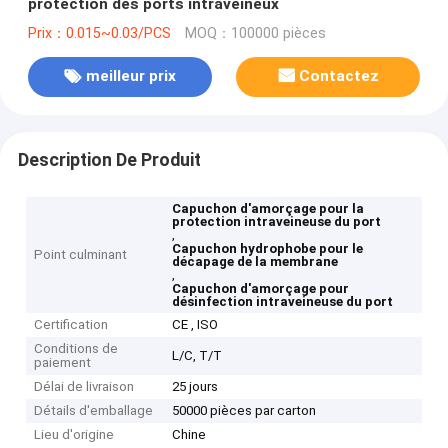
protection des ports intraveineux
Prix：0.015~0.03/PCS
MOQ：100000 pièces
meilleur prix
Contactez
Description De Produit
Capuchon d'amorçage pour la
protection intraveineuse du port
,
Capuchon hydrophobe pour le
Point culminant
décapage de la membrane
,
Capuchon d'amorçage pour
désinfection intraveineuse du port
Certification
CE , ISO
Conditions de
L/C, T/T
paiement
Délai de livraison
25 jours
Détails d'emballage
50000 pièces par carton
Lieu d'origine
Chine