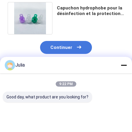
Capuchon hydrophobe pour la
désinfection et la protection
des ports intraveineux
Continuer
Julia
Produits Recommandés
9:22 PM
Good day, what product are you looking for?
Needleless IV Bag
Needleless Vial
Rotating Luer