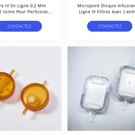
tre IV En Ligne 0,2 Μm
Micropore Disque Infusio
t Usine Pour Perfusions
Ligne IV Filtres Avec L'ent
Par Pompe
Et La Sortie Standard Lu
Glissement
CONTACTEZ
CONTACTEZ