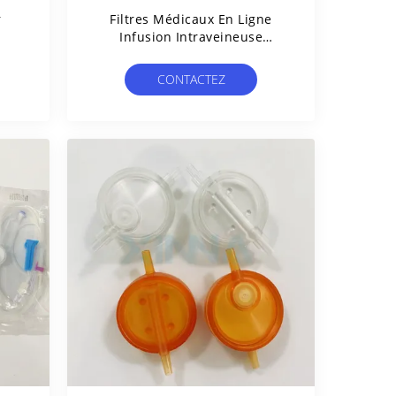
r
Filtres Médicaux En Ligne
Infusion Intraveineuse
Membrane De 0,22um Pour La
Filtration Liquide
CONTACTEZ