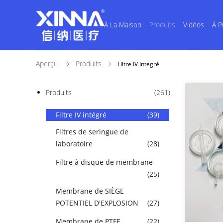
À La Maison
Produits
Vidéos
À P
Aperçu
Produits
Filtre IV Intégré
Produits
(261)
Filtre IV intégré
(39)
Filtres de seringue de
laboratoire
(28)
Filtre à disque de membrane
(25)
Membrane de SIÈGE
POTENTIEL D'EXPLOSION
(27)
Membrane de PTFE
(22)