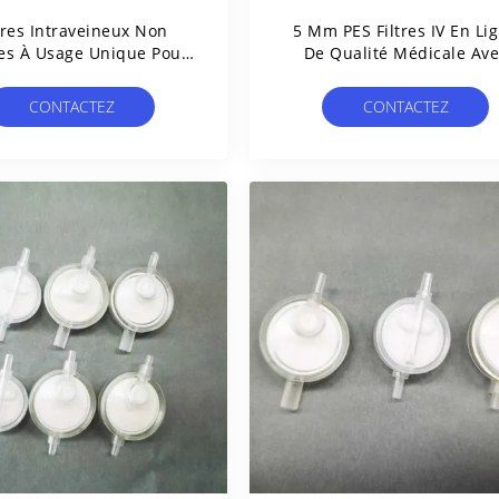
tres Intraveineux Non
5 Μm PES Filtres IV En Li
les À Usage Unique Pour
De Qualité Médicale Ave
es Médicaments Par
Membrane De Ventilatio
rfusion Intraveineuse
CONTACTEZ
CONTACTEZ