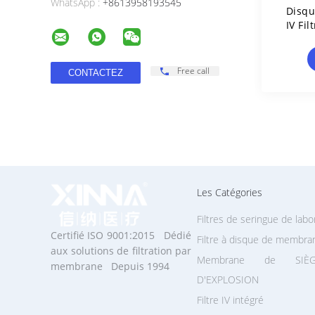
WhatsApp :
+8613958193545
Disqu
IV Fi
M
H
Free call
Les Catégories
Filtres de seringue de labo
Certifié ISO 9001:2015 Dédié
Filtre à disque de membra
aux solutions de filtration par
Membrane de SIÈG
membrane Depuis 1994
D'EXPLOSION
Filtre IV intégré