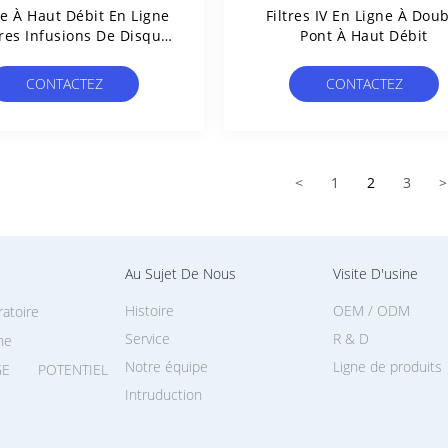
e À Haut Débit En Ligne
Filtres IV En Ligne À Dou
ltres Infusions De Disque
Pont À Haut Débit
ini-Taille Avec PES
ydrophile 0,22 Μm
CONTACTEZ
CONTACTEZ
<
1
2
3
>
Au Sujet De Nous
Visite D'usine
Histoire
OEM / ODM
ratoire
Service
R & D
ne
Notre équipe
Ligne de produits
E POTENTIEL
Intruduction