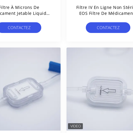
Filtre À Microns De
Filtre IV En Ligne Non Stéri
cament Jetable Liquide
EOS Filtre De Médicamen
Voie Intraveineuse Avec
Liquides De Précision
chon De Protection De
CONTACTEZ
CONTACTEZ
Sortie D'air