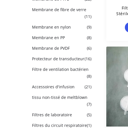
Fil
Membrane de fibre de verre
Stéri
(11)
L
Pe
Membrane en nylon
(9)
Membrane en PP
(8)
Membrane de PVDF
(6)
Protecteur de transducteur
(16)
Filtre de ventilation bactérien
(8)
Accessoires d'infusion
(21)
tissu non-tissé de meltblown
(7)
Filtres de laboratoire
(5)
Filtres du circuit respiratoire
(1)