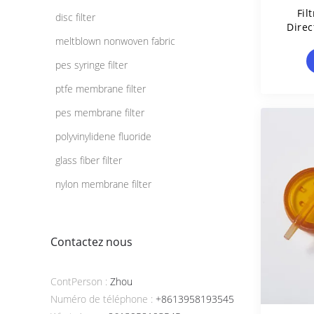
Fil
disc filter
Direc
meltblown nonwoven fabric
pes syringe filter
ptfe membrane filter
pes membrane filter
polyvinylidene fluoride
glass fiber filter
nylon membrane filter
Contactez nous
ContPerson :
Zhou
Numéro de téléphone :
+8613958193545