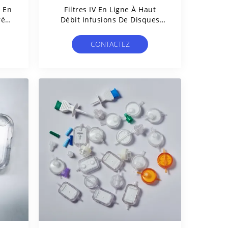
n En
Filtres IV En Ligne À Haut
rée
Débit Infusions De Disques
er
Micropores Avec Une Taille De
Pore De 0,2 À 5,0 Um
CONTACTEZ