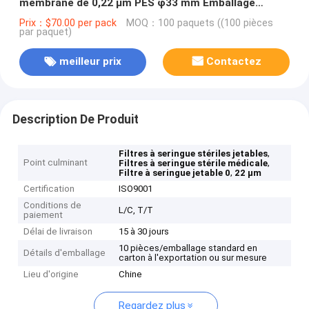
membrane de 0,22 μm PES φ33 mm Emballage
individuel
Prix：$70.00 per pack
MOQ：100 paquets ((100 pièces
par paquet)
meilleur prix
Contactez
Description De Produit
,
Filtres à seringue stériles jetables
Point culminant
,
Filtres à seringue stérile médicale
,
Filtre à seringue jetable 0
22 μm
Certification
ISO9001
Conditions de
L/C, T/T
paiement
Délai de livraison
15 à 30 jours
10 pièces/emballage standard en
Détails d'emballage
carton à l'exportation ou sur mesure
Lieu d'origine
Chine
Regardez plus