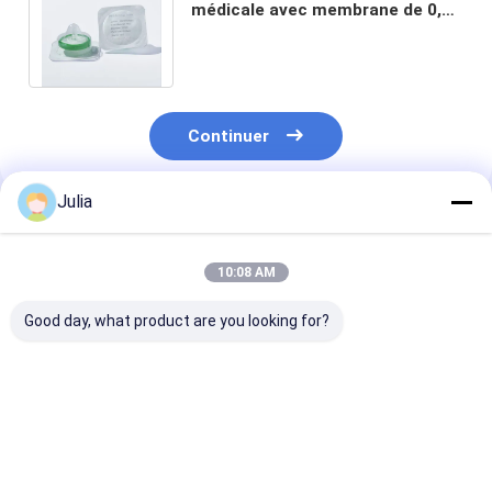
médicale avec membrane de 0,22
μm PES φ33 mm Emballage
individuel
Continuer
Julia
Produits Recommandés
10:08 AM
Good day, what product are you looking for?
0Filtres à seringue
Filtres à seringue
Filtres à serin
en PTFE hydrophobe
PVDF hydrophile
nylon à usage 
de taille de pore
stérile 0,22 μM 33
de taille de po