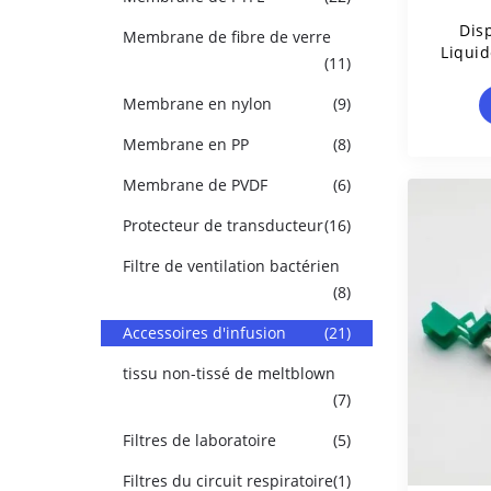
Disp
Membrane de fibre de verre
Liquid
(11)
Avec
Membrane en nylon
(9)
Membrane en PP
(8)
Membrane de PVDF
(6)
Protecteur de transducteur
(16)
Filtre de ventilation bactérien
(8)
Accessoires d'infusion
(21)
tissu non-tissé de meltblown
(7)
Filtres de laboratoire
(5)
Filtres du circuit respiratoire
(1)