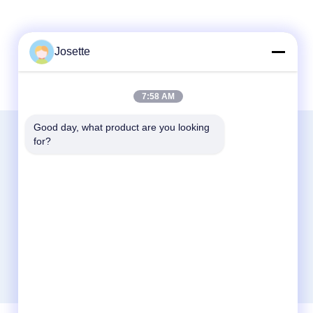
Josette
7:58 AM
Good day, what product are you looking 
Contactez-Nous
for?
Zhejiang Xinna Medical Device Technology
Co., Ltd.
Zone industrielle de Huangnikan, rue
Yucheng, Yuhuan, ville de Taizhou, province
du Zhejiang, Chine.
+8613958193545-571-83082507
xinna@zjxinna.com