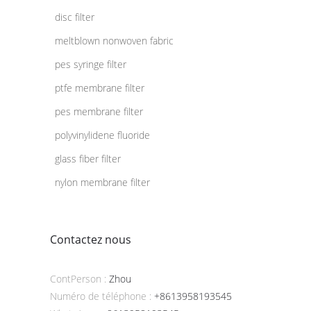
disc filter
meltblown nonwoven fabric
pes syringe filter
ptfe membrane filter
pes membrane filter
polyvinylidene fluoride
glass fiber filter
nylon membrane filter
Contactez nous
ContPerson :
Zhou
Numéro de téléphone :
+8613958193545