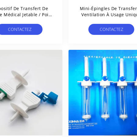
ositif De Transfert De
Mini-Épingles De Transfer
e Médical Jetable / Point
Ventilation À Usage Uniq
 Aiguilles Alternatives
Pour La Préparation De
Mélanges Intraveineux
CONTACTEZ
CONTACTEZ