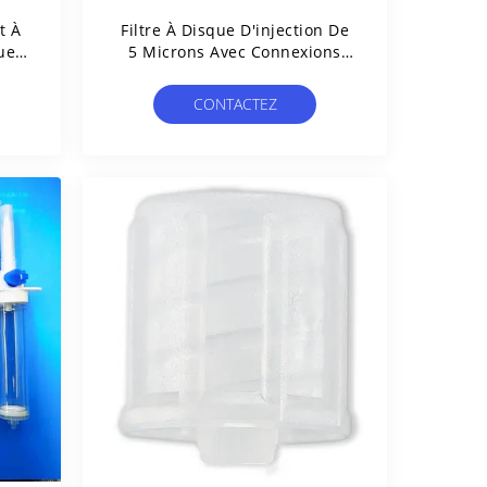
t À
Filtre À Disque D'injection De
ue
5 Microns Avec Connexions
Standard Luer Lock
CONTACTEZ