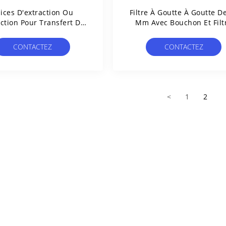
ices D'extraction Ou
Filtre À Goutte À Goutte D
ection Pour Transfert De
Μm Avec Bouchon Et Filt
de Avec Filtre Bactérien
Ventilé
Et Capuchon
CONTACTEZ
CONTACTEZ
<
1
2