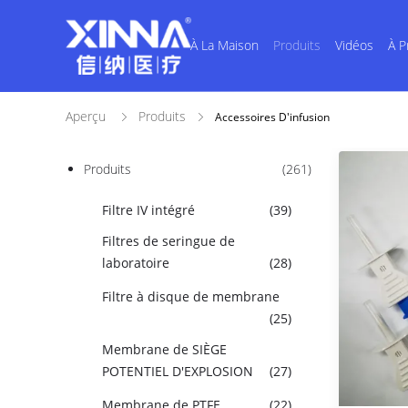
À La Maison
Produits
Vidéos
À P
Aperçu
Produits
Accessoires D'infusion
Produits
(261)
Filtre IV intégré
(39)
Filtres de seringue de
laboratoire
(28)
Filtre à disque de membrane
(25)
Membrane de SIÈGE
POTENTIEL D'EXPLOSION
(27)
Membrane de PTFE
(22)